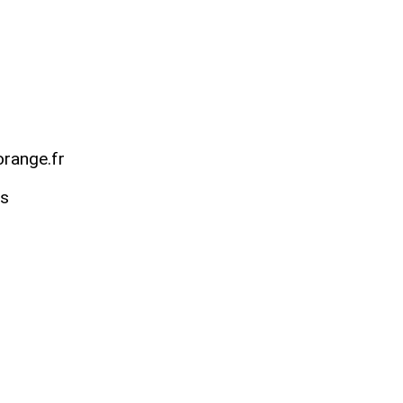
range.fr
es