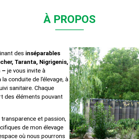
À PROPOS
cinant des
inséparables
cher, Taranta, Nigrigenis,
s –
je vous invite à
la conduite de l’élevage, à
suivi sanitaire. Chaque
art des éléments pouvant
 transparence et passion,
pécifiques de mon élevage
 espace où nous pourrons