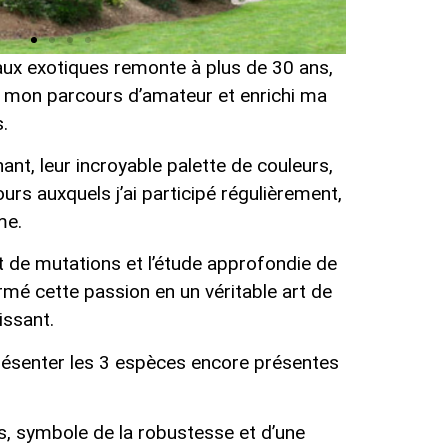
ux exotiques remonte à plus de 30 ans,
 mon parcours d’amateur et enrichi ma
ation
G
.
t, leur incroyable palette de couleurs,
ours auxquels j’ai participé régulièrement,
me.
de mutations et l’étude approfondie de
rmé cette passion en un véritable art de
issant.
résenter les 3 espèces encore présentes
tus
F
s, symbole de la robustesse et d’une