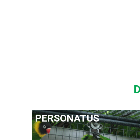
Découvrir
D
PERSONATUS