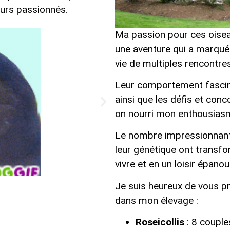
eurs passionnés.
Ma passion pour ces oisea
une aventure qui a marqué
Aliment
vie de multiples rencontres
Leur comportement fascinan
ainsi que les défis et conc
Découvrir
on nourri mon enthousias
Le nombre impressionnant 
leur génétique ont transfo
vivre et en un loisir épanou
Je suis heureux de vous p
dans mon élevage :
Persona
Roseicollis
: 8 couple