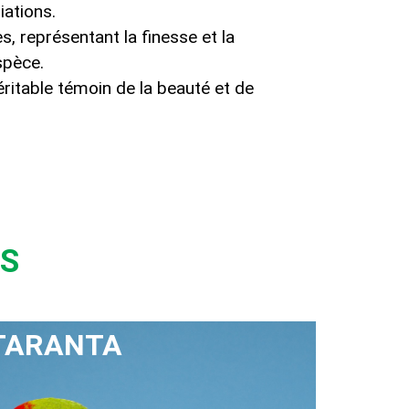
iations.
s, représentant la finesse et la
spèce.
éritable témoin de la beauté et de
IS
TARANTA
NIGR