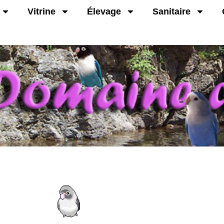
Vitrine
Élevage
Sanitaire
 plonger à la découverte de l’univers passionnant de la 
En ligne : 2
Visiteurs : 1 204
761