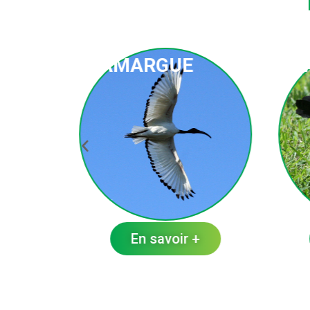
CAMARGUE
M
+
En savoir +