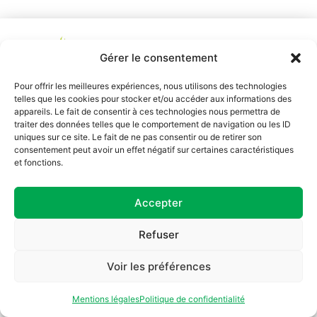
L’élevage des
Gérer le consentement
agapornis m’a
amené dans
Pour offrir les meilleures expériences, nous utilisons des technologies
l’immersion de la
Me Contacter
telles que les cookies pour stocker et/ou accéder aux informations des
photographie
appareils. Le fait de consentir à ces technologies nous permettra de
Email :
animalière en
traiter des données telles que le comportement de navigation ou les ID
domainedesagas@orange.fr
uniques sur ce site. Le fait de ne pas consentir ou de retirer son
faune sauvage, et
Formulaire de
consentement peut avoir un effet négatif sur certaines caractéristiques
m’a permis de
contact
et fonctions.
découvrir avec
plaisir les couleurs
et les sons de la
Accepter
nature qui la
composent.
Refuser
ASTROWEB DIGITAL ® 2025 ••• Mentions légales - Politique
Voir les préférences
de confidentialité
Mentions légales
Politique de confidentialité