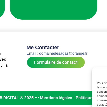
Me Contacter
n
Email : domainedesagas@orange.fr
avec
Formulaire de contact
ui la
Pour of
les coo
consent
comport
IGITAL ® 2025 ••• Mentions légales - Politique de conf
consent
caracté