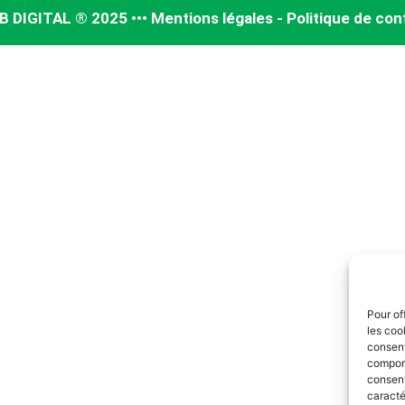
IGITAL ® 2025 ••• Mentions légales - Politique de conf
Pour of
les coo
consent
comport
consent
caracté