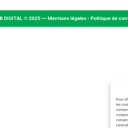
IGITAL ® 2025 ••• Mentions légales - Politique de conf
Pour of
les coo
consent
comport
consent
caracté